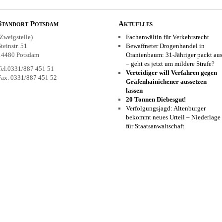
Standort Potsdam
Aktuelles
(Zweigstelle)
Fachanwältin für Verkehrsrecht
Steinstr. 51
Bewaffneter Drogenhandel in
14480 Potsdam
Oranienbaum: 31-Jähriger packt au
– geht es jetzt um mildere Strafe?
Tel.0331/887 451 51
Verteidiger will Verfahren gegen
Fax. 0331/887 451 52
Gräfenhainichener aussetzen
lassen
20 Tonnen Diebesgut!
Verfolgungsjagd: Altenburger
bekommt neues Urteil – Niederlage
für Staatsanwaltschaft