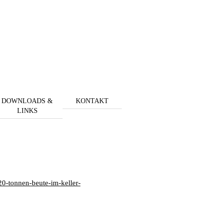
DOWNLOADS &
KONTAKT
LINKS
20-tonnen-beute-im-keller-